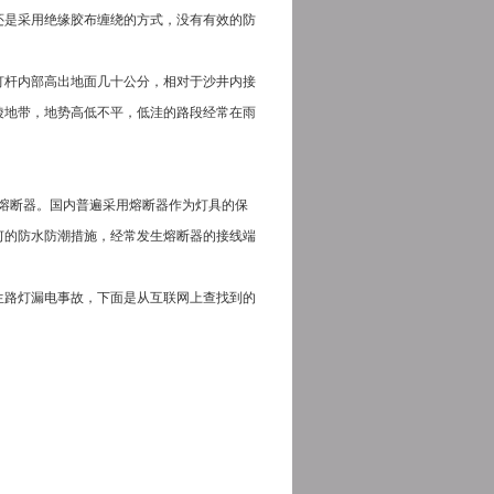
还是采用绝缘胶布缠绕的方式，没有有效的防
灯杆内部高出地面几十公分，相对于沙井内接
陵地带，地势高低不平，低洼的路段经常在雨
应装设熔断器。国内普遍采用熔断器作为灯具的保
何的防水防潮措施，经常发生熔断器的接线端
生路灯漏电事故，下面是从互联网上查找到的