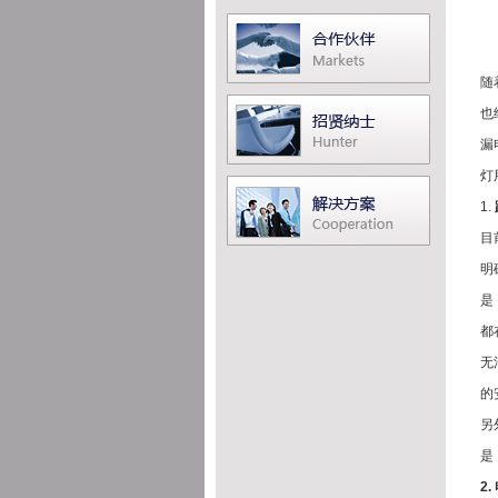
随
也
漏
灯
1.
目
明
是
都
无
的
另
是
2.