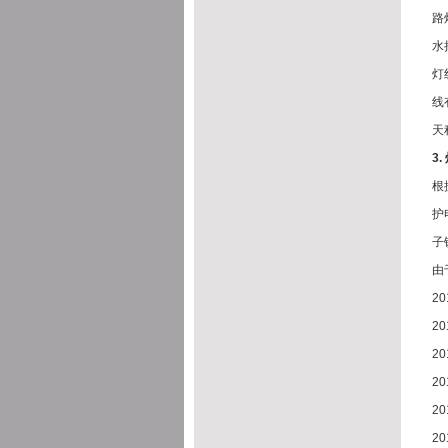
路
水
灯
线
天
3.
根
护
子
由
2
2
2
2
2
2