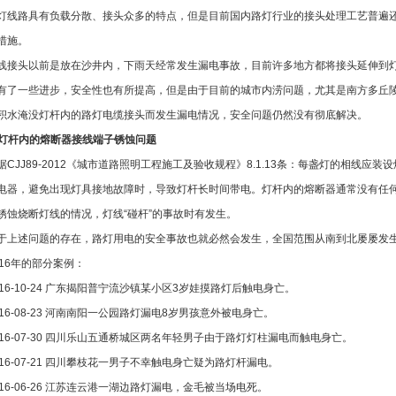
灯线路具有负载分散、接头众多的特点，但是目前国内路灯行业的接头处理工艺普遍
措施。
线接头以前是放在沙井内，下雨天经常发生漏电事故，目前许多地方都将接头延伸到
有了一些进步，安全性也有所提高，但是由于目前的城市内涝问题，尤其是南方多丘
积水淹没灯杆内的路灯电缆接头而发生漏电情况，安全问题仍然没有彻底解决。
灯杆内的熔断器接线端子锈蚀问题
据CJJ89-2012《城市道路照明工程施工及验收规程》8.1.13条：每盏灯的相线
电器，避免出现灯具接地故障时，导致灯杆长时间带电。灯杆内的熔断器通常没有任
锈蚀烧断灯线的情况，灯线“碰杆”的事故时有发生。
于上述问题的存在，路灯用电的安全事故也就必然会发生，全国范围从南到北屡屡发
016年的部分案例：
016-10-24 广东揭阳普宁流沙镇某小区3岁娃摸路灯后触电身亡。
016-08-23 河南南阳一公园路灯漏电8岁男孩意外被电身亡。
016-07-30 四川乐山五通桥城区两名年轻男子由于路灯灯柱漏电而触电身亡。
016-07-21 四川攀枝花一男子不幸触电身亡疑为路灯杆漏电。
016-06-26 江苏连云港一湖边路灯漏电，金毛被当场电死。