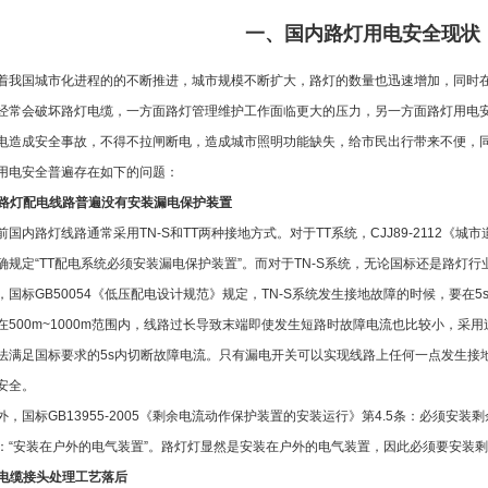
一、国内路灯用电安全现状
着我国城市化进程的的不断推进，城市规模不断扩大，路灯的数量也迅速增加，同时
经常会破坏路灯电缆，一方面路灯管理维护工作面临更大的压力，另一方面路灯用电
电造成安全事故，不得不拉闸断电，造成城市照明功能缺失，给市民出行带来不便，
用电安全普遍存在如下的问题：
路灯配电线路普遍没有安装漏电保护装置
前国内路灯线路通常采用TN-S和TT两种接地方式。对于TT系统，CJJ89-2112《城
确规定“TT配电系统必须安装漏电保护装置”。而对于TN-S系统，无论国标还是路灯
，国标GB50054《低压配电设计规范》规定，TN-S系统发生接地故障的时候，要在
在500m~1000m范围内，线路过长导致末端即使发生短路时故障电流也比较小，采用
法满足国标要求的5s内切断故障电流。只有漏电开关可以实现线路上任何一点发生接
安全。
外，国标GB13955-2005《剩余电流动作保护装置的安装运行》第4.5条：必须安
：“安装在户外的电气装置”。路灯灯显然是安装在户外的电气装置，因此必须要安装
电缆接头处理工艺落后