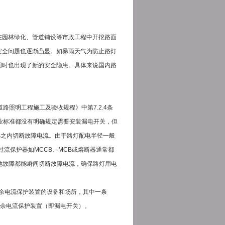
在园林绿化、管道铺设等市政工程中开挖路面
安全问题也逐渐凸显。如暴雨天气为防止路灯
同时也出现了新的安全隐患。具体来说国内路
市道路照明工程施工及验收规程》中第7.2.4条
行业标准都没有明确规定需要安装漏电开关，但
5s之内切断故障电流。由于路灯配电半径一般
过流保护器如MCCB、MCB或熔断器通常都
地故障都能瞬间切断故障电流，确保路灯用电
装剩余电流保护装置的设备和场所，其中一条
剩余电流保护装置（即漏电开关）。