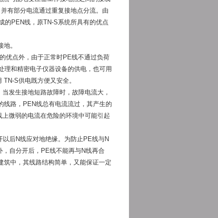
，并有部分电流通过重复接地点分流。由
的PEN线，原TN-S系统所具有的优点
复接地。
统的优点外，由于正常时PE线不通过负荷
处理和精密电子仪器设备的供电，也可用
TN-S供电既方便又安全。
。当发生接地短路故障时，故障电流大，
线路，PEN线总有电流流过，其产生的
线上微弱的电流在危险的环境中可能引起
分开以后N线应对地绝缘。为防止PE线与N
外，自分开后，PE线不能再与N线再合
建筑中，其线路结构简单，又能保证一定