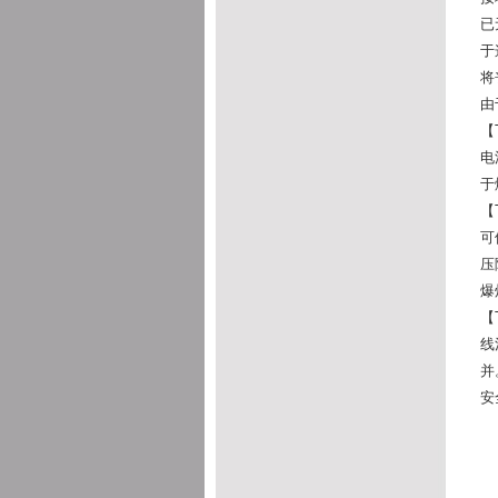
已
于
将
由
【
电
于
【
可
压
爆
【
线
并
安