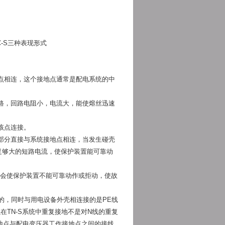
-C-S三种表现形式
点相连，这个接地点通常是配电系统的中
路，回路电阻小，电流大，能使熔丝迅速
与该点连接。
部分直接与系统接地点相连，当发生碰壳
足够大的短路电流，使保护装置能可靠动
，会使保护装置不能可靠动作或拒动，使故
的，同时与用电设备外壳相连接的是PE线
在TN-S系统中重复接地不是对N线的重复
接地点与配电变压器工作接地点之间的接线