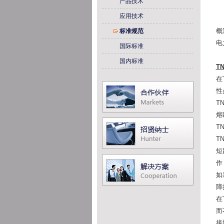
产品技术
应用技术
概
标准规范
电
国际标准
国内标准
T
在
性
T
熔
T
T
短
作
如
障
在
而
接