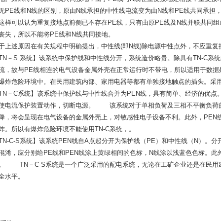
无PE线和N线的区别，原由N线承担的中性线电流变为由N线和PE线共同承担
这样可以认为重复接地点前侧已不存在PE线，只有由原PE线及N线并联共同组成
丧失，所以不能将PE线和N线共同接地。
于上述原因在有关规程中明确提出，中性线(即N线)除电源中性点外，不应重
TN－S 系统】该系统中保护线和中性线分开，系统造价略贵。除具有TN-C系
流，故与PE线相连的电气设备金属外壳在正常运行时不带电，所以适用于数据
爆炸危险环境中。在民用建筑内部、家用电器等都有单独接地触点的插头。采用 
TN－C系统】该系统中保护线与中性线合并为PEN线，具有简单、经济的优点
使电流保护装置动作，切断电源。 该系统对于单相负荷及三相不平衡负荷的
降，将会呈现在电气设备的金属外壳上，对敏感性电子设备不利。此外，PEN
炸。所以有爆炸危险环境不能使用TN-C系统，。
TN-C-S系统】该系统PEN线自A点起分开为保护线（PE）和中性线（N）。
混淆，应分别给PE线和PEN线涂上黄绿相间的色标，N线涂以浅蓝色色标。此
。 TN－C-S系统是一个广泛采用的配电系统，无论在工矿企业还是在民用
全水平。