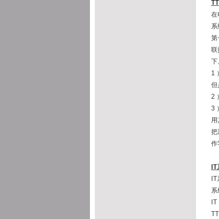
TT
在
系
第
联
下
1
但
2
3
用
把
作
IT
I
系
I
T