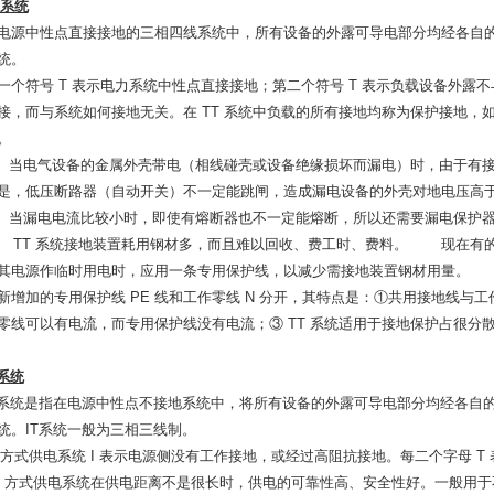
系统
电源中性点直接接地的三相四线系统中，所有设备的外露可导电部分均经各自的
统。
一个符号 T 表示电力系统中性点直接接地；第二个符号 T 表示负载设备外露
接，而与系统如何接地无关。在 TT 系统中负载的所有接地均称为保护接地，如图
。
 ）当电气设备的金属外壳带电（相线碰壳或设备绝缘损坏而漏电）时，由于有
是，低压断路器（自动开关）不一定能跳闸，造成漏电设备的外壳对地电压
 ）当漏电电流比较小时，即使有熔断器也不一定能熔断，所以还需要漏电保护器
 ） TT 系统接地装置耗用钢材多，而且难以回收、费工时、费料。 现在有的
其电源作临时用电时，应用一条专用保护线，以减少需接地装置钢材用量。
新增加的专用保护线 PE 线和工作零线 N 分开，其特点是：①共用接地线与
零线可以有电流，而专用保护线没有电流；③ TT 系统适用于接地保护占很分
系统
T系统是指在电源中性点不接地系统中，将所有设备的外露可导电部分均经各自的
统。IT系统一般为三相三线制。
T 方式供电系统 I 表示电源侧没有工作接地，或经过高阻抗接地。每二个字母 
T 方式供电系统在供电距离不是很长时，供电的可靠性高、安全性好。一般用