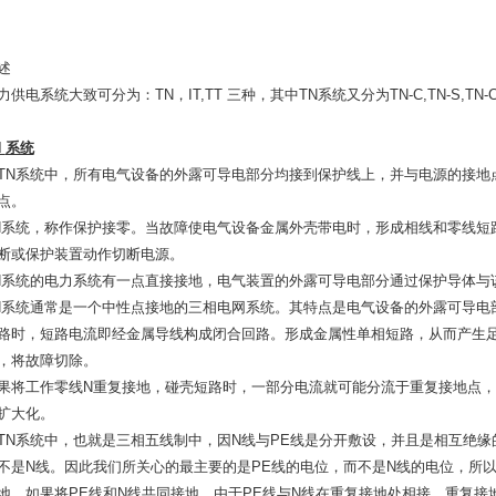
述
力供电系统大致可分为：TN，IT,TT 三种，其中TN系统又分为TN-C,TN-S,TN
N
系统
TN系统中，所有电气设备的外露可导电部分均接到保护线上，并与电源的接地
点。
N系统，称作保护接零。当故障使电气设备金属外壳带电时，形成相线和零线短
断或保护装置动作切断电源。
N系统的电力系统有一点直接接地，电气装置的外露可导电部分通过保护导体
N系统通常是一个中性点接地的三相电网系统。其特点是电气设备的外露可导电
路时，短路电流即经金属导线构成闭合回路。形成金属性单相短路，从而产生
，将故障切除。
果将工作零线N重复接地，碰壳短路时，一部分电流就可能分流于重复接地点
扩大化。
TN系统中，也就是三相五线制中，因N线与PE线是分开敷设，并且是相互绝缘
不是N线。因此我们所关心的最主要的是PE线的电位，而不是N线的电位，所以
地。如果将PE线和N线共同接地，由于PE线与N线在重复接地处相接，重复