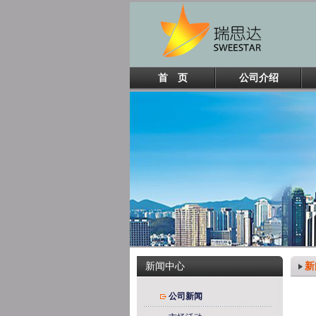
首 页
公司介绍
新
新闻中心
公司新闻