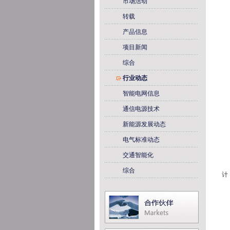
市场活动
转载
产品信息
项目新闻
综合
行业动态
智能电网信息
通信电源技术
新能源发展动态
电气标准动态
交通智能化
艾
综合
计