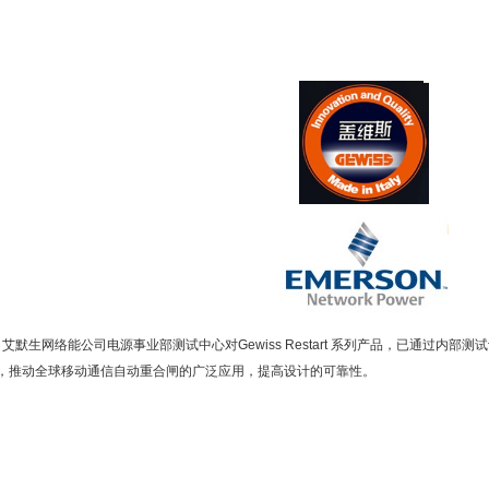
默生网络能公司电源事业部测试中心对Gewiss Restart 系列产品，已通过内部
，推动全球移动通信自动重合闸的广泛应用，提高设计的可靠性。