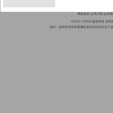
网站首页
公司介绍
会员登
©2014~©2026 版权所有
地址：深圳市龙华区观澜街道桂花社区桂花工业区1号A栋