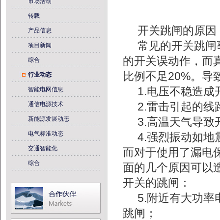
市场活动
转载
开关跳闸的原因
产品信息
常见的开关跳闸
项目新闻
的开关误动作，而
综合
比例不足20%。
行业动态
1.电压不稳造
智能电网信息
通信电源技术
2.雷击引起的
新能源发展动态
3.高温天气导
电气标准动态
4.强烈振动如
交通智能化
而对于使用了漏电
综合
面的几个原因可以
开关的跳闸：
5.附近有大功
跳闸；